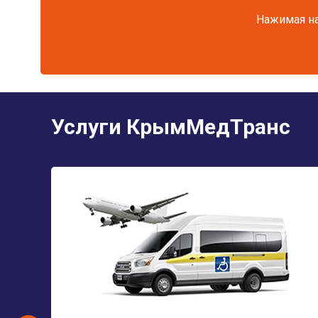
Нажимая на
Услуги КрымМедТранс