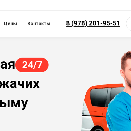
8 (978) 201-95-51
Цены
Контакты
ная
24/7
ежачих
рыму