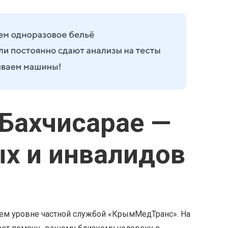
Бахчисарае —
х и инвалидов
шем уровне частной службой «КрымМедТранс». На