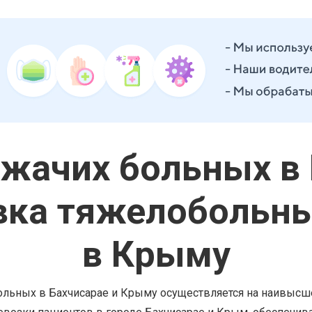
жачих больных в 
вка тяжелобольны
в Крыму
больных в Бахчисарае и Крыму осуществляется на наивыс